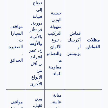
تحتاج
إلى
خفيفة
صيانة
الوزن،
دورية،
سهولة
مواقف
قد تتأثر
قماش
التركيب
السيارا
بالأتربة
مظلات
أكريليك
، تنوع
ت
والأوسا
القماش
أو
الألوان
الصغيرة
خ، عمر
بوليستر
والتصامي
،
افتراض
م،
الحدائق
ي أقل
مقاومة
من
للماء
الأنواع
الأخرى
متانة
وزن
عالية،
مواقف
ثقيل،