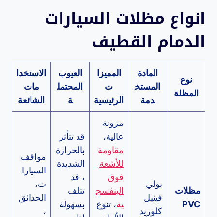
انواع مظلات السيارات
الدمام القطيف
المادة
المميزا
العيوب
الاستخدا
نوع
المستخ
ت
المحتمل
مات
المظلة
دمة
الرئيسية
ة
الشائعة
مرونة
عالية،
قد تتأثر
مقاومة
بالحرارة
مواقف
للأشعة
الشديدة
السيارا
فوق
، قد
بولي
ت،
مظلات
البنفسج
تتلف
فينيل
الحدائق
PVC
ية
، تنوع
بسهولة
كلوريد
،