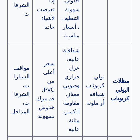
الألوان،
إذا
الشرفا
سهولة
تعرضت
ت
التنظيف
لأشياء
، أسعار
حادة
مناسبة
شفافية
عالية،
سعر
عزل
مواقف
أعلى
بولي
حراري
السيارا
مظلات
من
كربونات
وصوتي
ت،
البولي
PVC،
شفافة
ممتاز،
الشرفا
كربونات
قد تترك
أو ملونة
مقاومة
ت،
خدوش
للكسر،
المداخل
بسهولة
متانة
عالية