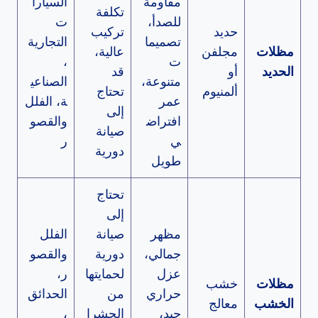
مقاومة
السيارا
تكلفة
للصدأ،
ت
حديد
تركيب
تصميما
التجارية
مظلات
مجلفن
عالية،
ت
،
الحديد
أو
قد
متنوعة،
الصناعي
ألمنيوم
تحتاج
عمر
ة، الفلل
إلى
افتراض
والقصو
صيانة
ي
ر
دورية
طويل
تحتاج
إلى
مظهر
صيانة
الفلل
جمالي،
دورية
والقصو
عزل
لحمايتها
ر،
مظلات
خشب
حراري
من
الحدائق
الخشب
معالج
جيد،
الحشرا
،